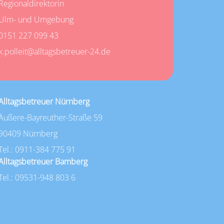
Regionaldirektorin
Ulm- und Umgebung
0151 227 099 43
k.polleit@alltagsbetreuer-24.de
Alltagsbetreuer Nürnberg
Äußere-Bayreuther-Straße 59
90409 Nürnberg
Tel.: 0911-384 775 91
Alltagsbetreuer Bamberg
Tel.: 09531-948 803 6