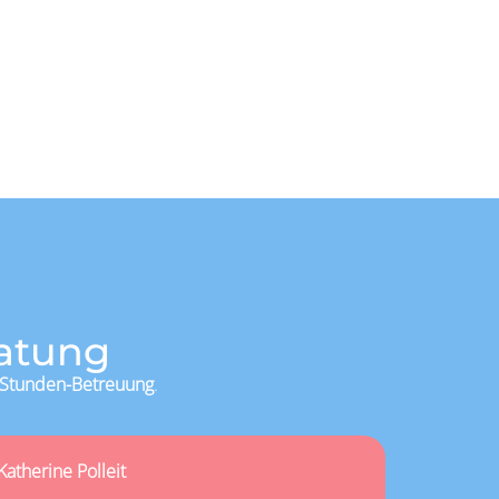
ratung
-Stunden-Betreuung
.
Katherine Polleit