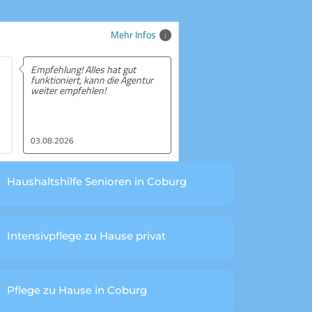
Mehr Infos
Empfehlung! Alles hat gut
Empfehlung! Vielen Dank - Alles
funktioniert, kann die Agentur
lief unkompliziert und ohne viel
weiter empfehlen!
Bürokratie. Man fühlt sich nicht
allein gelassen und bekommt
schnell Hilfe, wenn Fragen
auftauchen.
03.08.2026
31.05.2026
Haushaltshilfe Senioren in Coburg
Intensivpflege zu Hause privat
Pflege zu Hause in Coburg