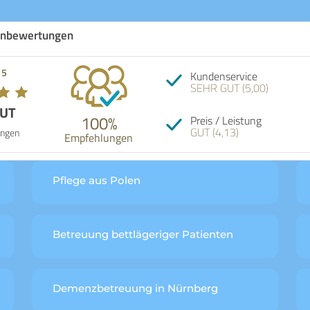
nbewertungen
 5
Kundenservice
SEHR GUT (5,00)
GUT
100%
Preis / Leistung
GUT (4,13)
ngen
Empfehlungen
Pflege aus Polen
Betreuung bettlägeriger Patienten
Demenzbetreuung in Nürnberg