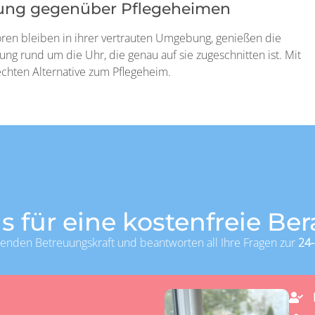
euung gegenüber Pflegeheimen
ioren bleiben in ihrer vertrauten Umgebung, genießen die
ng rund um die Uhr, die genau auf sie zugeschnitten ist. Mit
 echten Alternative zum Pflegeheim.
s für eine kostenfreie Be
senden Betreuungskraft und beantworten all Ihre Fragen zur
24