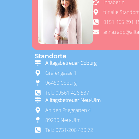
Inhaberin
für alle Standor
0151 465 291 1
anna.rapp@allt
Standorte
Alltagsbetreuer Coburg
Grafengasse 1
96450 Coburg
Tel.: 09561-426 537
Alltagsbetreuer Neu-Ulm
An den Pfleggärten 4
89230 Neu-Ulm
Tel.: 0731-206 430 72