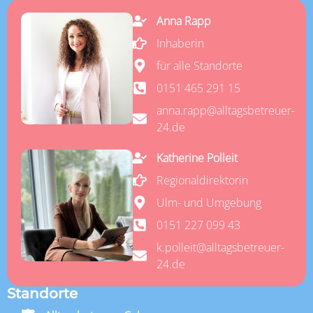
Anna Rapp
Inhaberin
für alle Standorte
0151 465 291 15
anna.rapp@alltagsbetreuer-
24.de
Katherine Polleit
Regionaldirektorin
Ulm- und Umgebung
0151 227 099 43
k.polleit@alltagsbetreuer-
24.de
Standorte