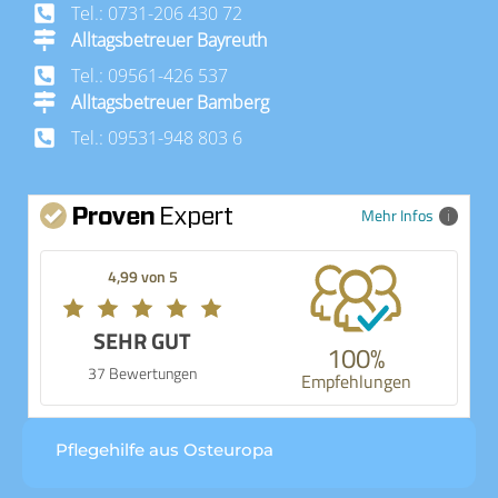
Tel.: 0731-206 430 72
Alltagsbetreuer Bayreuth
Tel.: 09561-426 537
Alltagsbetreuer Bamberg
Tel.: 09531-948 803 6
Mehr Infos
4,99 von 5
SEHR GUT
100%
37 Bewertungen
Empfehlungen
Pflegehilfe aus Osteuropa